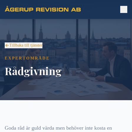
Tillbaka till tjänster
EXPERTOMRÅDE
Rådgivning
Goda råd är guld värda men behöver inte kosta en