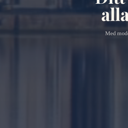
all
Med moder