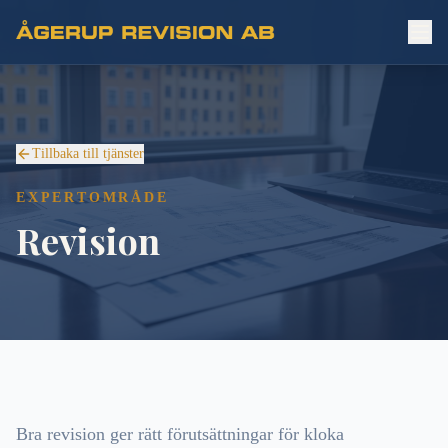
Tillbaka till tjänster
EXPERTOMRÅDE
Revision
Bra revision ger rätt förutsättningar för kloka