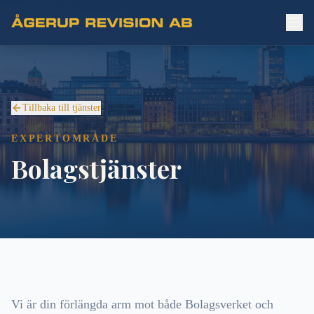
Tillbaka till tjänster
EXPERTOMRÅDE
Bolagstjänster
Vi är din förlängda arm mot både Bolagsverket och